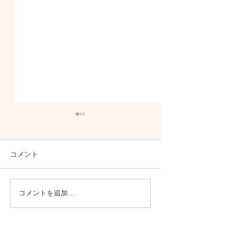
コメント
年末年始の営業
コメントを追加…
ゴールデンウイーク営業
時間