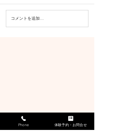
年末年始の営業
コメントを追加…
ゴールデンウイーク営業
時間
Phone
体験予約・お問合せ